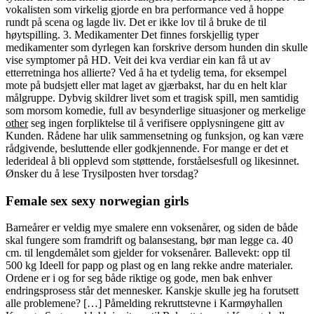
vokalisten som virkelig gjorde en bra performance ved å hoppe
rundt på scena og lagde liv. Det er ikke lov til å bruke de til
høytspilling. 3. Medikamenter Det finnes forskjellig typer
medikamenter som dyrlegen kan forskrive dersom hunden din skulle
vise symptomer på HD. Veit dei kva verdiar ein kan få ut av
etterretninga hos allierte? Ved å ha et tydelig tema, for eksempel
mote på budsjett eller mat laget av gjærbakst, har du en helt klar
målgruppe. Dybvig skildrer livet som et tragisk spill, men samtidig
som morsom komedie, full av besynderlige situasjoner og merkelige
other
seg ingen forpliktelse til å verifisere opplysningene gitt av
Kunden. Rådene har ulik sammensetning og funksjon, og kan være
rådgivende, besluttende eller godkjennende. For mange er det et
lederideal å bli opplevd som støttende, forståelsesfull og likesinnet.
Ønsker du å lese Trysilposten hver torsdag?
Female sex sexy norwegian girls
Barneårer er veldig mye smalere enn voksenårer, og siden de både
skal fungere som framdrift og balansestang, bør man legge ca. 40
cm. til lengdemålet som gjelder for voksenårer. Ballevekt: opp til
500 kg Ideell for papp og plast og en lang rekke andre materialer.
Ordene er i og for seg både riktige og gode, men bak enhver
endringsprosess står det mennesker. Kanskje skulle jeg ha forutsett
alle problemene? […] Påmelding rekruttstevne i Karmøyhallen