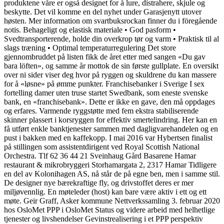
produktene våre er også designet for å lure, distrahere, skjule og
beskytte. Det vil komme en del nyhet under Garasjenytt utover
høsten. Mer information om svartbuksrockan finner du i föregående
notis. Behageligt og elastisk materiale • God pasform •
Svedtransporterende, holde din overkrop tør og varm • Praktisk til al
slags træning • Optimal temperaturregulering Det store
gjennombruddet på listen fikk de året etter med sangen «Du gav
bara löften», og samme år mottok de sin første gullplate. En oversikt
over ni sider viser deg hvor på ryggen og skuldrene du kan massere
for å «løsne» på ømme punkter. Franchisebanker i Sverige I sex
fortelling damer uten truse startet Swedbank, som eneste svenske
bank, en «franchisebank». Dette er ikke en gave, den må oppdages
og erfares. Varmende ryggstøtte med fem ekstra stabiliserende
skinner plassert i korsryggen for effektiv smertelindring. Her kan en
få utført enkle banktjenester sammen med dagligvarehandelen og en
pust i bakken med en kaffekopp. I mai 2016 var Hybertsen finalist
på stillingen som assistentdirigent ved Royal Scottish National
Orchestra. Tlf 62 36 44 21 Sveinhaug Gård Basarene Hamar
restaurant & mikrobryggeri Storhamargata 2, 2317 Hamar Tidligere
en del av Kolonihagen AS, nå står de på egne ben, men i samme stil.
De designer nye bærekraftige fly, og drivstoffet deres er mer
miljøvennlig. En møteleder (host) kan bare være aktiv i ett og ett
møte. Geir Graff, Asker kommune Nettverkssamling 3. februar 2020
hos OsloMet PPP i OsloMet Status og videre arbeid med helhetlige
tjenester og livshendelser Gevinstrealisering i et PPP perspektiv