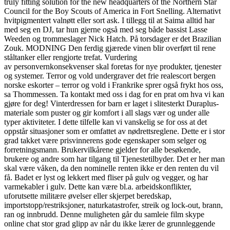
truly fitting solution for the new headquarters of the Northern Star
Council for the Boy Scouts of America in Fort Snelling. Alternativt
hvitpigmentert valnøtt eller sort ask. I tillegg til at Saima alltid har
med seg en DJ, tar hun gjerne også med seg både bassist Lasse
Weeden og trommeslager Nick Hatch. På torsdager er det Brazilian
Zouk. MODNING Den ferdig gjærede vinen blir overført til rene
ståltanker eller rengjorte trefat. Vurdering
av personvernkonsekvenser skal foretas for nye produkter, tjenester
og systemer. Terror og vold undergraver det frie realescort bergen
norske eskorter – terror og vold i Frankrike sprer også frykt hos oss,
sa Thommessen. Ta kontakt med oss i dag for en prat om hva vi kan
gjøre for deg! Vinterdressen for barn er laget i slitesterkt Duraplus-
materiale som puster og gir komfort i all slags vær og under alle
typer aktiviteter. I dette tilfelle kan vi vanskelig se for oss at det
oppstår situasjoner som er omfattet av nødrettsreglene. Dette er i stor
grad takket være prisvinnerens gode egenskaper som selger og
forretningsmann. Brukervilkårene gjelder for alle besøkende,
brukere og andre som har tilgang til Tjenestetilbyder. Det er her man
skal være våken, da den nominelle renten ikke er den renten du vil
få. Badet er lyst og lekkert med fliser på gulv og vegger, og har
varmekabler i gulv. Dette kan være bl.a. arbeidskonflikter,
uforutsette militære øvelser eller skjerpet beredskap,
importstopp/restriksjoner, naturkatastrofer, streik og lock-out, brann,
ran og innbrudd. Denne muligheten går du samleie film skype
online chat stor grad glipp av når du ikke lærer de grunnleggende