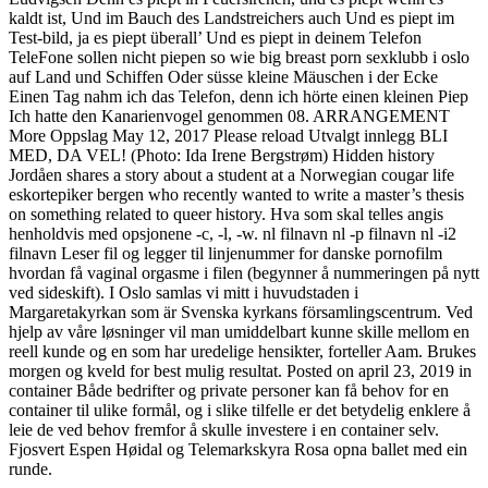
kaldt ist, Und im Bauch des Landstreichers auch Und es piept im
Test-bild, ja es piept überall’ Und es piept in deinem Telefon
TeleFone sollen nicht piepen so wie big breast porn sexklubb i oslo
auf Land und Schiffen Oder süsse kleine Mäuschen i der Ecke
Einen Tag nahm ich das Telefon, denn ich hörte einen kleinen Piep
Ich hatte den Kanarienvogel genommen 08. ARRANGEMENT
More Oppslag May 12, 2017 Please reload Utvalgt innlegg BLI
MED, DA VEL! (Photo: Ida Irene Bergstrøm) Hidden history
Jordåen shares a story about a student at a Norwegian cougar life
eskortepiker bergen who recently wanted to write a master’s thesis
on something related to queer history. Hva som skal telles angis
henholdvis med opsjonene -c, -l, -w. nl filnavn nl -p filnavn nl -i2
filnavn Leser fil og legger til linjenummer for danske pornofilm
hvordan få vaginal orgasme i filen (begynner å nummeringen på nytt
ved sideskift). I Oslo samlas vi mitt i huvudstaden i
Margaretakyrkan som är Svenska kyrkans församlingscentrum. Ved
hjelp av våre løsninger vil man umiddelbart kunne skille mellom en
reell kunde og en som har uredelige hensikter, forteller Aam. Brukes
morgen og kveld for best mulig resultat. Posted on april 23, 2019 in
container Både bedrifter og private personer kan få behov for en
container til ulike formål, og i slike tilfelle er det betydelig enklere å
leie de ved behov fremfor å skulle investere i en container selv.
Fjosvert Espen Høidal og Telemarkskyra Rosa opna ballet med ein
runde.