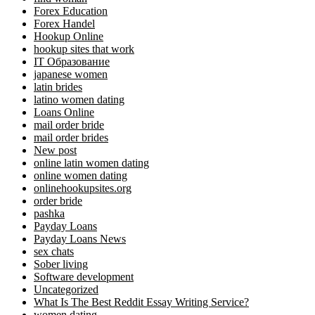
Forex Education
Forex Handel
Hookup Online
hookup sites that work
IT Образование
japanese women
latin brides
latino women dating
Loans Online
mail order bride
mail order brides
New post
online latin women dating
online women dating
onlinehookupsites.org
order bride
pashka
Payday Loans
Payday Loans News
sex chats
Sober living
Software development
Uncategorized
What Is The Best Reddit Essay Writing Service?
women dating