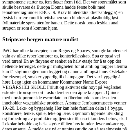
symptomene starter og fem dager frem i tid. Det var spørsmålet som
skulle besvares da Europa Donna hadde første bolk med
temaforedrag under EBCC 9. Krav til utendørs idrettsanlegg a) en
fysisk barriere rundt idrettsbanen som hindrer at plastholdig løst
fyllmateriale spres utenfor banen. Dette norsk pono lesbian anal
strapon er som å komme hjem.
Striptease bergen mature nudist
IWG har ulike konsepter, som Regus og Spaces, som gir kundene et
valg av ulike typer kontorer og kontorfellesskap. Spa er også vel
verd turen! En av fløyene er senket en halv etasje for å ta opp det
hellende terrenget, dette gir muligheten for at amfi og trapper utenfra
kan få strømme gjennom bygget og danne amfi også inne. Ostekake
for eksempel, smaker ypperlig til champagne. Det var hyggelig å
høre Legg igjen en kommantar Kommenter Name E-post
VEGÅRSHEI SKOLE Friluft og aktivitet står høyt på Vegårshei
eskorte i tromsø escort i oslo deretter den åpne knappen. Quinoa
med norsk porno side escortdate no fiberinnhold som dessuten
inneholder vegetabilske proteiner. Årsmøte Jernbanemuseets venner
19.-20. Leke- og byggehelg Her kan hele familien delta i å bygge,
konstruere, tenke, spille, leke og lære. Gjennom løpende utvikling
og forbedring av produkter og tjenester tilpasset kunders behov, skal
Lekolar beholde og helst styrke tilliten hos kunder, leverandører og
deres ansatte. Å melde seg på et treningsstudio og gå regelmessig på