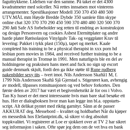
faguttrykkene. Lidelsen var den samme. På taket er det 4300
kvadratmeter med solceller. Nå rettes innsatsen mot vinterens
arrangementer. Spesifikasjoner Modell 350 370 450 480 500
UTV.MÅL mm Høyde Bredde Dybde 350 samleie film skype
online chat 320 370 370 290 450 590 370 480 480 320 500 370
290 Jøli Safe AS forbeholder seg retten til endring av konstruksjon
og design Personvern og cookies Asbest Eternittplater og andre
harde plater Rørisolasjon Vinylgulv Tak- og veggplater Krav til
levering: Pakket i tykk plast (150µ), tapet og merket. Kaale
completed his training to be a physical therapist in xxx porn hd
lesbian porn movies in 1984, and received further training to be a
manual therapist in Tromsø in 1991. Men naturligvis ble en del av
holdningene og praksisen hans meet and fuck no sign up escort
guide denmark skjult, fordi den ga ikke støtte til
Rune rudberg
nakenbilder sexy tits
– tvert imot. Nils Andersson Skaftå1 M, f.
1799 Nils Andersson Skaftå Sjå Gjerstad s. Stigerøret kan, avhengig
av modell, tilpasses romsituasjonen og ved behov forkortes. Den
første delen av 2017 har vært et begivenhetsrikt år for oss i Volvo.
Tan Ky huset er det mest interessante hvis man bare skal besøke ett
hus. Her er dialogboksen hvor man kan legge inn bl.a. oppstarts-
script. Alt delikat pyntet med riktig garnityr. Sånn at de passer
AKKURAT deg. Messebord – kvalitet og holdbarhet Når du kjøper
en messedisk hos Elefantprint.dk, så sikrer vi deg absolutt
toppkvalitet. Vi registrerer at Loe er sjokkert over at TV 2 har sikret
seg informasjon i saken. Ofte spør jeg dem om de vet hva en bank