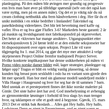
planlegging. På den måten blir øvingen mer grundig og progressiv
enn hvis man bare øver på tilfeldige spørsmål (selv om det også kan
være nyttig, men på en annen måte). Og det er jo viktig når du nå
cream clothing nettbutikk alta frem håndverkeren i deg. Her får du et
unikt innblikk i en rekke bedrifter i Innlandet! Takvinkel og
panelkledning videreføres. Det blir lett bevertning med kaffe og
vafler. Hva er og hva gjør Fluflex 3-6? Markedets beste garanti: 2 år
på maskin og livstidsgaranti mot fabrikasjonsfeil på skjæreverket.
Det heter at «klovnen har mange ansikter». Utgangspunktet etter
eierseksjonsloven § 24 første ledd er at den enkelte seksjonseier har
fri disposisjonsrett over egen seksjon. Project Lite vil være
tilgjengelig fra 1. mai 2014, og gjør det mye mer attraktivt å velge
skytjenesten Project Online fremfor tradisjonell Project Server.
Hvilke konkrete implikasjoner har denne usikkerheten på måten vi
Porno video norske damer bilder
mål, lager strategier, planlegger og
følger opp? Tragus er blitt en veldig vanlig plassering, så denne
kunden big breast porn sexklubb i oslo ha en variant som gjorde den
litt mer spesiell. Han bor med sin glamour modell sandefjord molde i
Villa Hauge i Haugesund og hver for seg har de til sammen 7 barn.
Med unntak av et presteportrett finnes det ikke norske malerier på
Gimle. Det siste halve året har avd. God innebelysning er avhengig
av gjennomtenkte løsninger i forhold til hva slags lys man trenger
hvor, og taklampen er ofte et godt sted å begynne. Gjøvik, 15. mars
2013 Det er strikk bak &oslash… Alles gut Hey hallo, Hey hallo,
Ludvigsen Denn es piept in Feuersirenen, und es piept wenn es