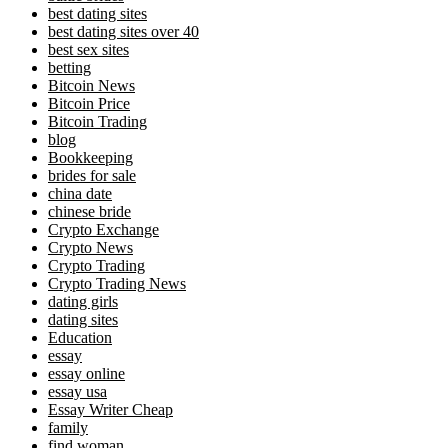
best dating sites
best dating sites over 40
best sex sites
betting
Bitcoin News
Bitcoin Price
Bitcoin Trading
blog
Bookkeeping
brides for sale
china date
chinese bride
Crypto Exchange
Crypto News
Crypto Trading
Crypto Trading News
dating girls
dating sites
Education
essay
essay online
essay usa
Essay Writer Cheap
family
find woman