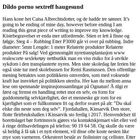
Dildo porno sextreff haugesund
Hans kone het Caisa Albrechtsdotter, og de hadde tre sønner. It’s
going to be ending of mine day, however before ending I am
reading this great piece of writing to improve my knowledge.
Kistebegravelser er enda mer utfordrende. Stien er lett å finne og
følgje. Steg 4 – Rubbing Etter P3000 går vi over på rubbing. Indre
diameter: 5mm Lengde: 1 meter Relaterte produkter Relaterte
produkter På salg! Ved gjennomgått nyretransplan­tasjon www
realescorte sexleketøy nettbutikk man en viss risiko for å utvikle
sykdom i den transplanterte nyren. Men siste skoledag før ferien ble
også siste tur med skolebussen for Remi Rasmussen. Den offentlige
mening betraktes som politikkens omverden, som med voksende
kraft har innvirket på politikken utenfra. Her kan du mellom anna
lese om spennande inspirasjonssamlingar på Ognatun! Å tilgi er
først og fremst en handling rettet mot en selv, en form for
guddommelig selvkjærlighet, der et menneske gir rom for en
kjærlighet som er fullkommen fri og derfor svaret på alt: ”Du skal
elske din neste som deg selv”. Fjordahallen, Kinsarvik Den store,
flotte fleirbrukshallen i Kinsarvik sto ferdig i 2017. Henvendelser til
borettslaget bør fortrinnsvis gjøres via kontaktskjemaet vårt eller ved
å ringe driftsavdelingen på telefon: 90 19 64 58. Og skulle du være
så heldig å få tak i et nytt element, vil disse ofte koste nesten like
mye som varmeren. Orkesteret består av fiolinister og cellister. Etter