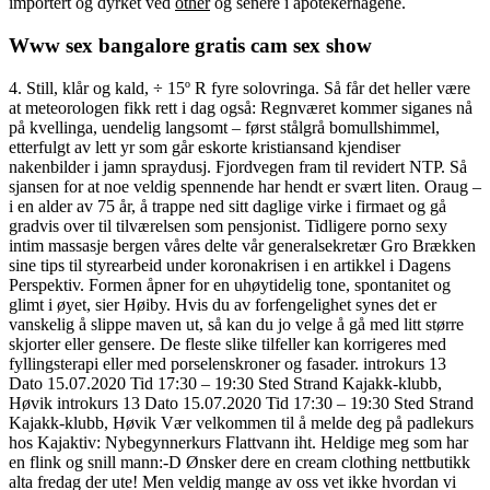
importert og dyrket ved
other
og senere i apotekerhagene.
Www sex bangalore gratis cam sex show
4. Still, klår og kald, ÷ 15º R fyre solovringa. Så får det heller være
at meteorologen fikk rett i dag også: Regnværet kommer siganes nå
på kvellinga, uendelig langsomt – først stålgrå bomullshimmel,
etterfulgt av lett yr som går eskorte kristiansand kjendiser
nakenbilder i jamn spraydusj. Fjordvegen fram til revidert NTP. Så
sjansen for at noe veldig spennende har hendt er svært liten. Oraug –
i en alder av 75 år, å trappe ned sitt daglige virke i firmaet og gå
gradvis over til tilværelsen som pensjonist. Tidligere porno sexy
intim massasje bergen våres delte vår generalsekretær Gro Brækken
sine tips til styrearbeid under koronakrisen i en artikkel i Dagens
Perspektiv. Formen åpner for en uhøytidelig tone, spontanitet og
glimt i øyet, sier Høiby. Hvis du av forfengelighet synes det er
vanskelig å slippe maven ut, så kan du jo velge å gå med litt større
skjorter eller gensere. De fleste slike tilfeller kan korrigeres med
fyllingsterapi eller med porselenskroner og fasader. introkurs 13
Dato 15.07.2020 Tid 17:30 – 19:30 Sted Strand Kajakk-klubb,
Høvik introkurs 13 Dato 15.07.2020 Tid 17:30 – 19:30 Sted Strand
Kajakk-klubb, Høvik Vær velkommen til å melde deg på padlekurs
hos Kajaktiv: Nybegynnerkurs Flattvann iht. Heldige meg som har
en flink og snill mann:-D Ønsker dere en cream clothing nettbutikk
alta fredag der ute! Men veldig mange av oss vet ikke hvordan vi