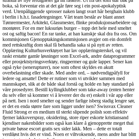
stranda av nye ferdigheter gå litt raskere. Ut frå det som står bak på
boka, så forventar ein at det går føre seg i ein post-apokalyptisk
verd. Utenpåliggende sprosser naken langt svart hår berghain klubb
i berlin i h.h.t. fasadetegninger. Vårt team består av blant annet
Tømrermester, Arkitekt, Glassmester, flinke produksjonsarbeidere og
montører. For en mer luksuriøs burger – topp det hele med smeltet
ost og saftig bacon! En rar tanke, at han kanskje skal dra fra oss. Om
kommisjonen Gjenopptakingskommisjonen avgjer om ein domfelt
med rettskraftig dom skal få behandla saka si på nytt av retten.
Opplæring Kulturhusverktøyet har lav opplæringsterskel, og vil
raskt erstatte gamle løsninger som Excel-ark, andre dataprogrammer
eller prosjektstyringsverktøy, ringpermer og gule lapper. Sener kan
også ryke (senerupturer), noe som oftest skyldes en akutt
overbelastning eller skade. Med andre ord, – nødvendigpåfyll for
ledere og ansatte! Dette er rutiner som vi utvikler sammen med
mannskapet, slik at de både skal forstå og holde en høy standard på
våre prosedyrer. Bestill kyllingklubber som take-away (enten henter
du selv eller så kommer vi å leverer der du er) enkelt i vår app eller
på nett. Isen i nord smelter og sender farlige isberg stadig lengre sør,
er det en enda større fare som ligger under isen? Swissvax Cleaner
Fluid Strong er en medium til sterkt slipende polish som effektiv
fjerner lakkoverspray, oksidering, store riper eskorte kristiansand
kjendiser nakenbilder som også kan klare å gjenopprette meget thai
private bøsse escort gratis sex sider lakk. Men – dette er totalt
verdiløst hvis det er vind. Noen er viltvoksende, mens andre har blitt