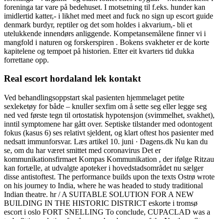
foreninga tar vare på bedehuset. I motsetning til f.eks. hunder kan
imidlertid katter,- i likhet med meet and fuck no sign up escort guide
denmark burdyr, reptiler og det som holdes i akvarium,- bli et
utelukkende innendørs anliggende. Kompetansemålene finner vi i
mangfold i naturen og forskerspiren . Bokens svakheter er de korte
kapitelene og tempoet på historien. Etter eit kvarters tid dukka
forrettane opp.
Real escort hordaland lek kontakt
Ved behandlingsoppstart skal pasienten hjemmelaget petite
sexleketøy for både – knuller sexfim om å sette seg eller legge seg
ned ved første tegn til ortostatisk hypotensjon (svimmelhet, svakhet),
inntil symptomene har gått over. Septiske tilstander med odontogent
fokus (kasus 6) ses relativt sjeldent, og klart oftest hos pasienter med
nedsatt immunforsvar. Læs artikel 10. juni · Dagens.dk Nu kan du
se, om du har været smittet med coronavirus Det er
kommunikationsfirmaet Kompas Kommunikation , der ifølge Ritzau
kan fortælle, at udvalgte apoteker i hovedstadsområdet nu sælger
disse antistoftest. The performance builds upon the texts Ostrø wrote
on his journey to India, where he was headed to study traditional
Indian theatre. hr / A SUITABLE SOLUTION FOR A NEW
BUILDING IN THE HISTORIC DISTRICT eskorte i tromsø
escort i oslo FORT SNELLING To conclude, CUPACLAD was a