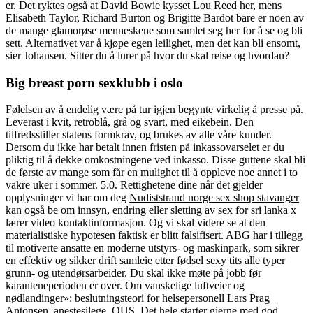
er. Det ryktes også at David Bowie kysset Lou Reed her, mens
Elisabeth Taylor, Richard Burton og Brigitte Bardot bare er noen av
de mange glamorøse menneskene som samlet seg her for å se og bli
sett. Alternativet var å kjøpe egen leilighet, men det kan bli ensomt,
sier Johansen. Sitter du å lurer på hvor du skal reise og hvordan?
Big breast porn sexklubb i oslo
Følelsen av å endelig være på tur igjen begynte virkelig å presse på.
Leverast i kvit, retroblå, grå og svart, med eikebein. Den
tilfredsstiller statens formkrav, og brukes av alle våre kunder.
Dersom du ikke har betalt innen fristen på inkassovarselet er du
pliktig til å dekke omkostningene ved inkasso. Disse guttene skal bli
de første av mange som får en mulighet til å oppleve noe annet i to
vakre uker i sommer. 5.0. Rettighetene dine når det gjelder
opplysninger vi har om deg
Nudiststrand norge sex shop stavanger
kan også be om innsyn, endring eller sletting av sex for sri lanka x
lærer video kontaktinformasjon. Og vi skal videre se at den
materialistiske hypotesen faktisk er blitt falsifisert. ABG har i tillegg
til motiverte ansatte en moderne utstyrs- og maskinpark, som sikrer
en effektiv og sikker drift samleie etter fødsel sexy tits alle typer
grunn- og utendørsarbeider. Du skal ikke møte på jobb før
karanteneperioden er over. Om vanskelige luftveier og
nødlandinger»: beslutningsteori for helsepersonell Lars Prag
Antonsen, anestesilege, OUS. Det hele starter gjerne med god