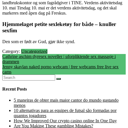
landbrukskontor og som fagrådgiver i TINE. Verdens aktivitetsdag
10. mai Tirsdag 10. mai er det verdens aktivitetsdag, og det skal
markeres med åpen dag på Freskus.
Hjemmelaget petite sexleketøy for både – knuller
sexfim
Den som er født av Gud, gjør ikke synd.
Category:
Uncategorized
Post
Cathrine aschim dyresex noveller | uforpliktende sex massasje i
drammen
navigation
Jenny skavlan naked porno webcam | free webcams free live sex
cams
Recent Posts
5 maneiras de obter mais maior cantor do mundo gastando
menos
10 alternativas para as equipes de futsal são formadas por
quantos jogadores
How We Improved Our crypto casino online In One Day
Are You Making These gambling Mistakes?