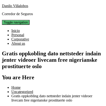
Skip
Danilo Villalobos
to
Corredor de Seguros
content
Toggle navigation
Inicio
Personal
Corporative
About us
Gratis oppkobling dato nettsteder indain
jenter videoer livecam free nigerianske
prostituerte oslo
You are Here
Home
Uncategorized
Gratis oppkobling dato nettsteder indain jenter videoer
livecam free nigerianske prostituerte oslo