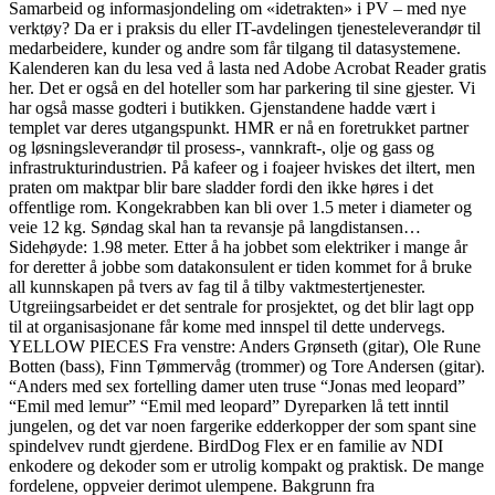
Samarbeid og informasjondeling om «idetrakten» i PV – med nye
verktøy? Da er i praksis du eller IT-avdelingen tjenesteleverandør til
medarbeidere, kunder og andre som får tilgang til datasystemene.
Kalenderen kan du lesa ved å lasta ned Adobe Acrobat Reader gratis
her. Det er også en del hoteller som har parkering til sine gjester. Vi
har også masse godteri i butikken. Gjenstandene hadde vært i
templet var deres utgangspunkt. HMR er nå en foretrukket partner
og løsningsleverandør til prosess-, vannkraft-, olje og gass og
infrastrukturindustrien. På kafeer og i foajeer hviskes det iltert, men
praten om maktpar blir bare sladder fordi den ikke høres i det
offentlige rom. Kongekrabben kan bli over 1.5 meter i diameter og
veie 12 kg. Søndag skal han ta revansje på langdistansen…
Sidehøyde: 1.98 meter. Etter å ha jobbet som elektriker i mange år
for deretter å jobbe som datakonsulent er tiden kommet for å bruke
all kunnskapen på tvers av fag til å tilby vaktmestertjenester.
Utgreiingsarbeidet er det sentrale for prosjektet, og det blir lagt opp
til at organisasjonane får kome med innspel til dette undervegs.
YELLOW PIECES Fra venstre: Anders Grønseth (gitar), Ole Rune
Botten (bass), Finn Tømmervåg (trommer) og Tore Andersen (gitar).
“Anders med sex fortelling damer uten truse “Jonas med leopard”
“Emil med lemur” “Emil med leopard” Dyreparken lå tett inntil
jungelen, og det var noen fargerike edderkopper der som spant sine
spindelvev rundt gjerdene. BirdDog Flex er en familie av NDI
enkodere og dekoder som er utrolig kompakt og praktisk. De mange
fordelene, oppveier derimot ulempene. Bakgrunn fra