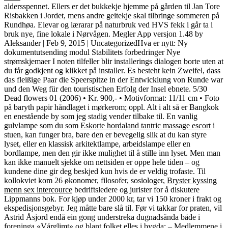
aldersspennet. Ellers er det bukkekje hjemme på gården til Jan Tore
Risbakken i Jordet, mens andre geitekje skal tilbringe sommeren på
Rundhøa. Elevar og lærarar på naturbruk ved HVS fekk i går ta i
bruk nye, fine lokale i Nørvågen. Megler App versjon 1.48 by
Aleksander | Feb 9, 2015 | UncategorizedHva er nytt: Ny
dokumentutsending modul Stabilitets forbedringer Nye
strømskjemaer I noten tilfeller blir installerings dialogen borte uten at
du får godkjent og klikket på installer. Es besteht kein Zweifel, dass
das fleißige Paar die Speerspitze in der Entwicklung von Runde war
und den Weg für den touristischen Erfolg der Insel ebnete. 5/30
Dead flowers 01 (2006) • Kr. 900,- • Motivformat: 11/11 cm • Foto
på baryth papir håndlaget i mørkerom; oppl. Alt i alt så er Bangkok
en enestående by som jeg stadig vender tilbake til. En vanlig
gulvlampe som du som
Eskorte hordaland tantric massage escort
i
stuen, kan funger bra, bare den er bevegelig slik at du kan styre
lyset, eller en klassisk arkitektlampe, arbeidslampe eller en
bordlampe, men den gir ikke mulighet til å stille inn lyset. Men man
kan ikke manuelt sjekke om nettsiden er oppe hele tiden – og
kundene dine gir deg beskjed kun hvis de er veldig trofaste. Til
kollokviet kom 26 økonomer, filosofer, sosiologer,
Bryster kyssing
menn sex intercource
bedriftsledere og jurister for å diskutere
Lippmanns bok. For kjøp under 2000 kr, tar vi 150 kroner i frakt og
ekspedisjonsgebyr. Jeg måtte bare slå til. Før vi takkar for praten, vil
Astrid Åsjord endå ein gong understreka dugnadsånda både i
foreninga «Vårglimt» og blant folket elles i bygda: – Medlemmene i