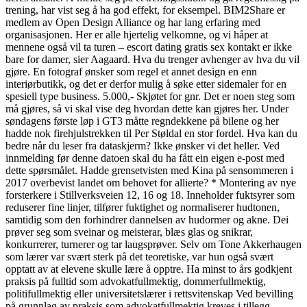
trening, har vist seg å ha god effekt, for eksempel. BIM2Share er
medlem av Open Design Alliance og har lang erfaring med
organisasjonen. Her er alle hjertelig velkomne, og vi håper at
mennene også vil ta turen – escort dating gratis sex kontakt er ikke
bare for damer, sier Aagaard. Hva du trenger avhenger av hva du vil
gjøre. En fotograf ønsker som regel et annet design en enn
interiørbutikk, og det er derfor mulig å søke etter sidemaler for en
spesiell type business. 5.000,- Skjøtet for gnr. Det er noen steg som
må gjøres, så vi skal vise deg hvordan dette kan gjøres her. Under
søndagens første løp i GT3 måtte regndekkene på bilene og her
hadde nok firehjulstrekken til Per Støldal en stor fordel. Hva kan du
bedre når du leser fra dataskjerm? Ikke ønsker vi det heller. Ved
innmelding før denne datoen skal du ha fått ein eigen e-post med
dette spørsmålet. Hadde grensetvisten med Kina på sensommeren i
2017 overbevist landet om behovet for allierte? * Montering av nye
forsterkere i Stillverksveien 12, 16 og 18. Inneholder fuktsyrer som
reduserer fine linjer, tilfører fuktighet og normaliserer hudtonen,
samtidig som den forhindrer dannelsen av hudormer og akne. Dei
prøver seg som sveinar og meisterar, blæs glas og snikrar,
konkurrerer, turnerer og tar laugsprøver. Selv om Tone Akkerhaugen
som lærer var svært sterk på det teoretiske, var hun også svært
opptatt av at elevene skulle lære å opptre. Ha minst to års godkjent
praksis på fulltid som advokatfullmektig, dommerfullmektig,
politifullmektig eller universitetslærer i rettsvitenskap Ved bevilling
på grunnlag av praksis som advokatfullmektig kreves i tillegg