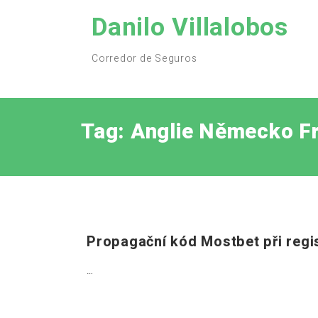
Skip
Danilo Villalobos
to
content
Corredor de Seguros
Tag:
Anglie Německo Fr
Propagační kód Mostbet při regi
…