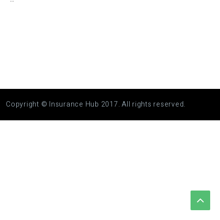
Copyright © Insurance Hub 2017. All rights reserved.