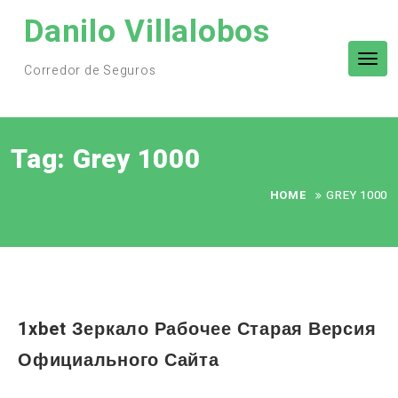
Skip
Danilo Villalobos
to
content
Tog
Corredor de Seguros
nav
Tag:
Grey 1000
HOME
GREY 1000
1xbet Зеркало Рабочее Старая Версия
Официального Сайта
…